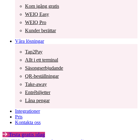
Kom igång gratis
WEIQ Easy
WEIQ Pro
Kunder berättar
Våra lösningar
Tap2Pay
Allt i ett terminal
Säsongserbjudande
QR-beställningar
Take-away
Entrébiljetter
Låna pengar
Integrationer
Pris
Kontakta oss
Testa gratis idag